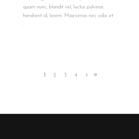
quam nunc, blandit vel, luctus pulvinar,
hendrerit id, lorem. Maecenas nec odio et
1
2
3
4