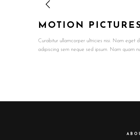
MOTION PICTURE
Curabitur ullamcorper ultricies nisi. Nam eget
adipiscing sem neque sed ipsum. Nam quam nunc,
ABO