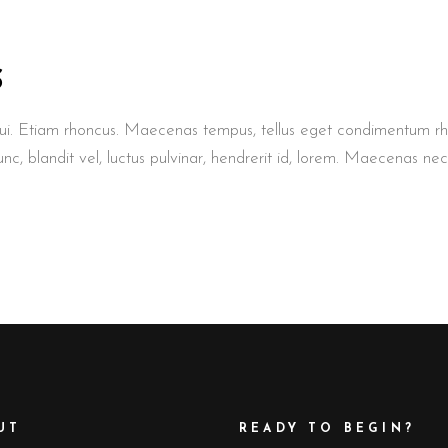
S
 dui. Etiam rhoncus. Maecenas tempus, tellus eget condimentum r
 blandit vel, luctus pulvinar, hendrerit id, lorem. Maecenas ne
UT
READY TO BEGIN?